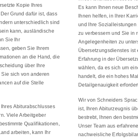
rsetzte Kopie Ihres
Es kann Ihnen neue Besch
Der Grund dafür ist, dass
Ihnen helfen, in Ihrer Kar
ndern unterschiedlich sind
und Ihre Sozialleistungen 
 sein kann, ausländische
zu verbessern und Sie in 
n Sie Ihr
Angelegenheiten zu unters
ssen, geben Sie Ihrem
Übersetzungsdienstes ist e
ormationen an die Hand, die
Erfahrung in der Überset
tscheidung über Ihre
wählen, da es sich um eine
 Sie sich von anderen
handelt, die ein hohes M
cen auf die Stelle
Detailgenauigkeit erfordert
Wir von Schneiders Sprach
Ihres Abiturabschlusses
ist, Ihren Abiturzeugnis ü
n. Viele Arbeitgeber
bestrebt, Ihnen den bestm
 bestimmte Qualifikationen,
Unser Team aus erfahrene
and arbeiten, kann Ihr
nachweisliche Erfolgsbila