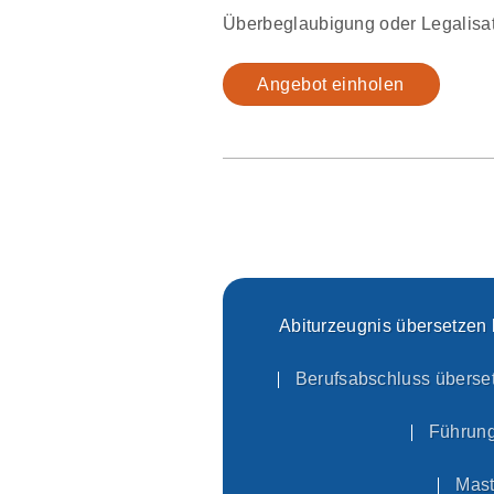
Überbeglaubigung oder Legalisat
Angebot einholen
Abiturzeugnis übersetzen 
Berufsabschluss überse
Führung
Mast