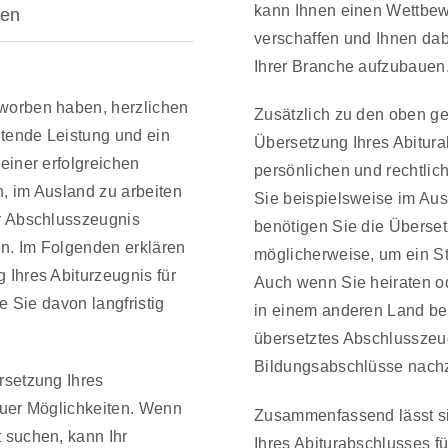
kann Ihnen einen Wettbewe
sen
verschaffen und Ihnen dabe
Ihrer Branche aufzubauen
worben haben, herzlichen
Zusätzlich zu den oben ge
tende Leistung und ein
Übersetzung Ihres Abitur
einer erfolgreichen
persönlichen und rechtlic
, im Ausland zu arbeiten
Sie beispielsweise im Aus
hr Abschlusszeugnis
benötigen Sie die Überset
n. Im Folgenden erklären
möglicherweise, um ein S
 Ihres Abiturzeugnis für
Auch wenn Sie heiraten o
ie Sie davon langfristig
in einem anderen Land be
übersetztes Abschlusszeug
Bildungsabschlüsse nach
rsetzung Ihres
euer Möglichkeiten. Wenn
Zusammenfassend lässt si
 suchen, kann Ihr
Ihres Abiturabschlusses fü