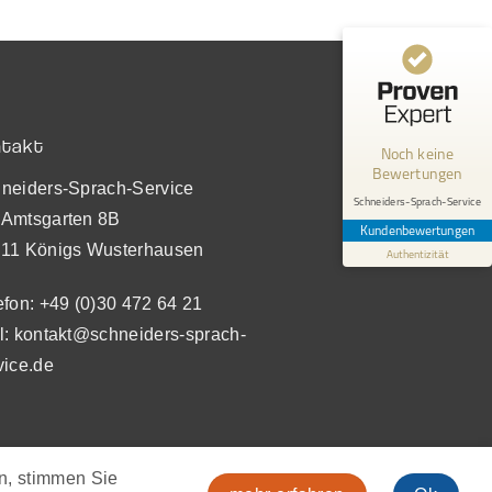
Kundenbewertungen und Erfahrungen zu
Schneiders-Sprach-Service
MANGELHAFT
ntakt
Noch keine
Bewertungen
0,00 / 5,00
neiders-Sprach-Service
Schneiders-Sprach-Service
Amtsgarten 8B
Erfahren Sie mehr über dieses Bewertungssiegel
Kundenbewertungen
11 Königs Wusterhausen
Authentizität
Profil ansehen
efon:
+49 (0)30 472 64 21
l:
kontakt@schneiders-sprach-
vice.de
en, stimmen Sie