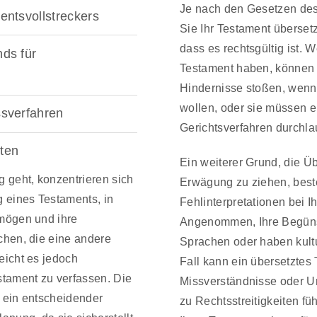
Je nach den Gesetzen de
ntsvollstreckers
Sie Ihr Testament überset
dass es rechtsgültig ist. 
ds für
Testament haben, können 
Hindernisse stoßen, wenn
wollen, oder sie müssen e
sverfahren
Gerichtsverfahren durchla
iten
Ein weiterer Grund, die Ü
geht, konzentrieren sich
Erwägung zu ziehen, beste
g eines Testaments, in
Fehlinterpretationen bei 
rmögen und ihre
Angenommen, Ihre Begüns
chen, die eine andere
Sprachen oder haben kultu
eicht es jedoch
Fall kann ein übersetztes
stament zu verfassen. Die
Missverständnisse oder U
 ein entscheidender
zu Rechtsstreitigkeiten f