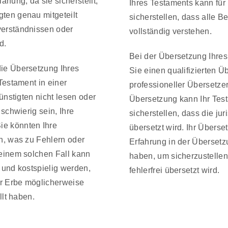
anung, da sie sicherstellt,
Ihres Testaments kann für
ten genau mitgeteilt
sicherstellen, dass alle B
verständnissen oder
vollständig verstehen.
d.
Bei der Übersetzung Ihres 
ie Übersetzung Ihres
Sie einen qualifizierten Ü
Testament in einer
professioneller Übersetzer
günstigten nicht lesen oder
Übersetzung kann Ihr Tes
 schwierig sein, Ihre
sicherstellen, dass die jur
e könnten Ihre
übersetzt wird. Ihr Übersetz
n, was zu Fehlern oder
Erfahrung in der Übersetz
 einem solchen Fall kann
haben, um sicherzustellen
 und kostspielig werden,
fehlerfrei übersetzt wird.
hr Erbe möglicherweise
llt haben.