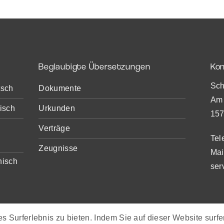
Beglaubigte Übersetzungen
Ko
Sch
tsch
Dokumente
Am 
isch
Urkunden
157
Verträge
Tel
Zeugnisse
Mai
nisch
ser
 Surferlebnis zu bieten. Indem Sie auf dieser Website surf