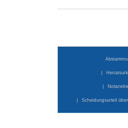
Abstammun
Heiratsur
Notariell
Scheidungsurteil übe